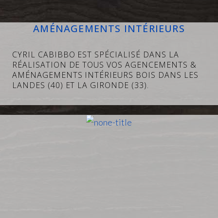
A
AMÉNAGEMENTS INTÉRIEURS
M
É
CYRIL CABIBBO EST SPÉCIALISÉ DANS LA
RÉALISATION DE TOUS VOS AGENCEMENTS &
N
AMÉNAGEMENTS INTÉRIEURS BOIS DANS LES
A
LANDES (40) ET LA GIRONDE (33).
G
E
M
E
N
T
S
I
N
T