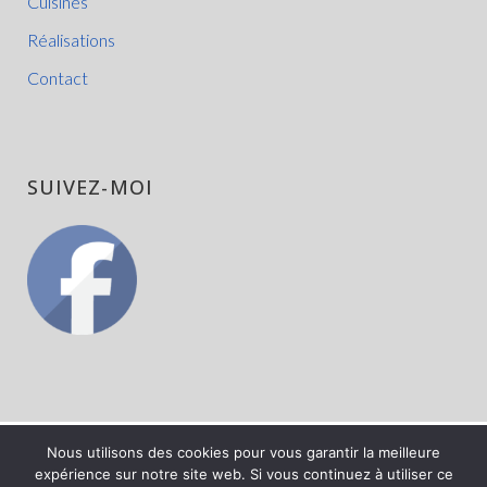
Cuisines
Réalisations
Contact
SUIVEZ-MOI
Nous utilisons des cookies pour vous garantir la meilleure
Menuiserie Cabibbo © 2026. Tous droits réservés - Réalisation :
expérience sur notre site web. Si vous continuez à utiliser ce
www.nouveauSoft.com