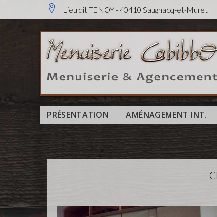
A
Lieu dit TENOY - 40410 Saugnacq-et-Muret
l
l
e
r
a
u
C
PRÉSENTATION
AMÉNAGEMENT INT.
o
n
t
e
C
n
u